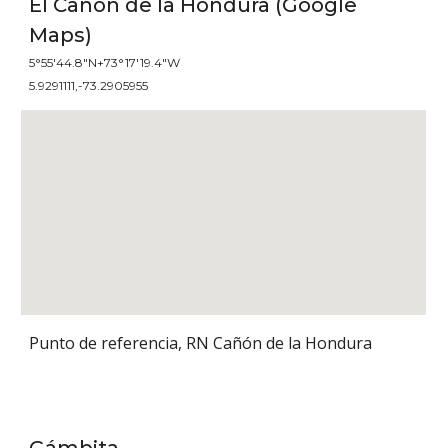
El Cañón de la Hondura (Google 
Maps)
5°55'44.8"N+73°17'19.4"W
5.9291111,-73.2905955
Punto de referencia, RN Cañón de la Hondura