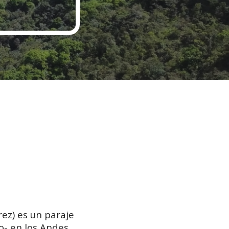
rez) es un paraje
ío- en los Andes