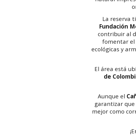
o
La reserva 
Fundación M
contribuir al
fomentar el 
ecológicas y arm
El área está u
de Colombi
Aunque el
Ca
garantizar que 
mejor como corr
¡E