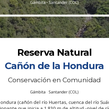
Gámbita
•
Santander (COL)
Reserva Natural
Cañón de la Hondura
Conservación en Comunidad
Gámbita
•
Santander (COL)
ondura (cañón del río Huertas, cuenca del río Suá
onante que inicia a 1.830 m de altitud -nivel de r